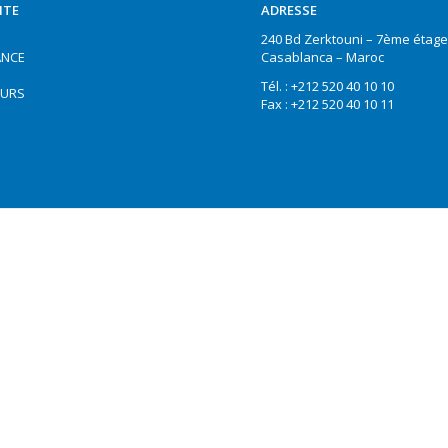
ITE
ADRESSE
240 Bd Zerktouni – 7ème étage
NCE
Casablanca – Maroc
Tél. : +212 520 40 10 10
EURS
Fax : +212 520 40 10 11